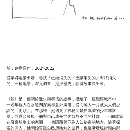
船，創意寫作，2021-2022
從家鄉地景出發，尋找「已經消失的／應該消失的／即將消失
的」三種地景，深入調查、挖掘歷史，靜待故事長出來。
《船》是一個關於迷失與尋找的故事，描繪了一座漂浮城市中，
一名年輕人在水道間探索卻意外擱淺，從而闖入一片被大人們忌
諱的「街頭」。在那裡，她遇見了神秘又帶點戲謔的少年林懷
桀，並逐步發現一個與自己成長世界截然不同的社群——一個建築
在廢棄船隻上的家園，一個隱藏著不為人知祕密的地方。隨著探
索的深入，她開始質疑自己所熟知的世界，也逐漸發現街頭內部